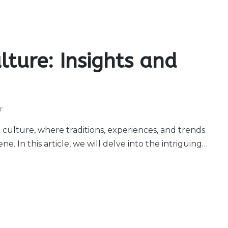
ture: Insights and
r
culture, where traditions, experiences, and trends
. In this article, we will delve into the intriguing…