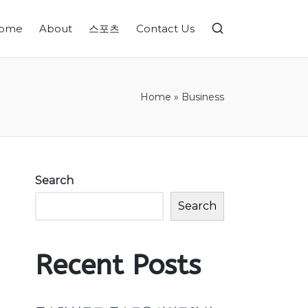
ome
About
스포츠
Contact Us
Home
»
Business
Search
Search
Recent Posts