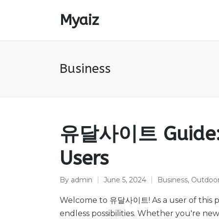
Myaiz
Business
유달사이트 Guide: To
Users
By
admin
June 5, 2024
Business
,
Outdoo
Posted
Posted
by
in
Welcome to 유달사이트! As a user of this plat
endless possibilities. Whether you're n