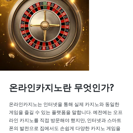
온라인카지노란 무엇인가?
온라인카지노는 인터넷을 통해 실제 카지노와 동일한
게임을 즐길 수 있는 플랫폼을 말합니다. 예전에는 오프
라인 카지노를 직접 방문해야 했지만, 인터넷과 스마트
폰의 발전으로 집에서도 손쉽게 다양한 카지노 게임을