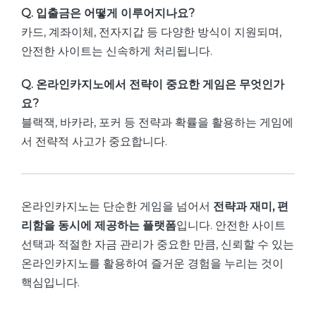
Q. 입출금은 어떻게 이루어지나요?
카드, 계좌이체, 전자지갑 등 다양한 방식이 지원되며,
안전한 사이트는 신속하게 처리됩니다.
Q. 온라인카지노에서 전략이 중요한 게임은 무엇인가
요?
블랙잭, 바카라, 포커 등 전략과 확률을 활용하는 게임에
서 전략적 사고가 중요합니다.
온라인카지노는 단순한 게임을 넘어서
전략과 재미, 편
리함을 동시에 제공하는 플랫폼
입니다. 안전한 사이트
선택과 적절한 자금 관리가 중요한 만큼, 신뢰할 수 있는
온라인카지노를 활용하여 즐거운 경험을 누리는 것이
핵심입니다.