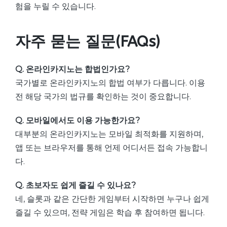
험을 누릴 수 있습니다.
자주 묻는 질문(FAQs)
Q. 온라인카지노는 합법인가요?
국가별로 온라인카지노의 합법 여부가 다릅니다. 이용
전 해당 국가의 법규를 확인하는 것이 중요합니다.
Q. 모바일에서도 이용 가능한가요?
대부분의 온라인카지노는 모바일 최적화를 지원하며,
앱 또는 브라우저를 통해 언제 어디서든 접속 가능합니
다.
Q. 초보자도 쉽게 즐길 수 있나요?
네, 슬롯과 같은 간단한 게임부터 시작하면 누구나 쉽게
즐길 수 있으며, 전략 게임은 학습 후 참여하면 됩니다.