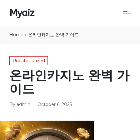
Myaiz
Home
»
온라인카지노 완벽 가이드
Posted
Uncategorized
in
온라인카지노 완벽 가
이드
By
admin
October 6, 2025
Posted
by