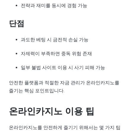
전략과 재미를 동시에 경험 가능
단점
과도한 베팅 시 금전적 손실 가능
자제력이 부족하면 중독 위험 존재
일부 불법 사이트 이용 시 사기 피해 가능
안전한 플랫폼과 적절한 자금 관리가 온라인카지노를
즐기는 핵심 포인트입니다.
온라인카지노 이용 팁
온라인카지노를 안전하게 즐기기 위해서는 몇 가지 팁