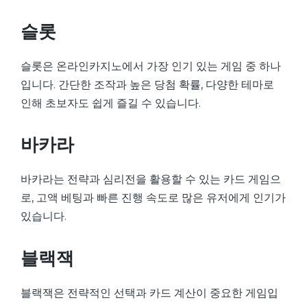
슬롯
슬롯은 온라인카지노에서 가장 인기 있는 게임 중 하나
입니다. 간단한 조작과 높은 당첨 확률, 다양한 테마로
인해 초보자도 쉽게 즐길 수 있습니다.
바카라
바카라는 전략과 심리전을 활용할 수 있는 카드 게임으
로, 고액 베팅과 빠른 진행 속도로 많은 유저에게 인기가
있습니다.
블랙잭
블랙잭은 전략적인 선택과 카드 계산이 중요한 게임입