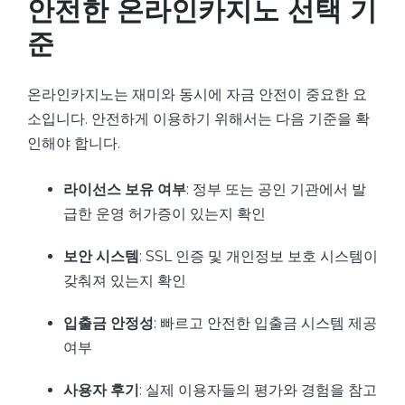
안전한 온라인카지노 선택 기
준
온라인카지노는 재미와 동시에 자금 안전이 중요한 요
소입니다. 안전하게 이용하기 위해서는 다음 기준을 확
인해야 합니다.
라이선스 보유 여부
: 정부 또는 공인 기관에서 발
급한 운영 허가증이 있는지 확인
보안 시스템
: SSL 인증 및 개인정보 보호 시스템이
갖춰져 있는지 확인
입출금 안정성
: 빠르고 안전한 입출금 시스템 제공
여부
사용자 후기
: 실제 이용자들의 평가와 경험을 참고