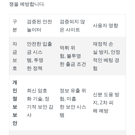
쟁을 예방합니다.
구
검증된 안전
검증되지 않
사용자 영향
분
놀이터
은 사이트
자
안전한 입출
재정적 손
먹튀 위
금
금 시스
실 방지, 안정
험, 불투명
보
템, 투명
적인 베팅 경
한 출금 조건
호
한 정책
험
개
인
최신 암호
정보 유출 위
신분 도용 방
정
화 기술, 정
험, 미흡
지, 2차 피
보
기적 보안 감
한 보안 시스
해 예방
보
사
템
안