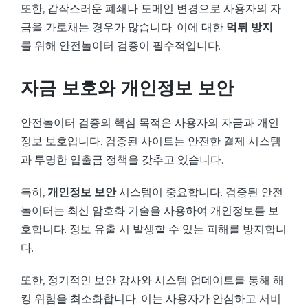
또한, 갑작스러운 폐쇄나 도메인 변경으로 사용자의 자
금을 가로채는 경우가 많습니다. 이에 대한
먹튀 방지
를 위해 안전놀이터 검증이 필수적입니다.
자금 보호와 개인정보 보안
안전놀이터 검증의 핵심 목적은 사용자의 자금과 개인
정보 보호입니다. 검증된 사이트는 안전한 결제 시스템
과 투명한 입출금 정책을 갖추고 있습니다.
특히,
개인정보 보안
시스템이 중요합니다. 검증된 안전
놀이터는 최신 암호화 기술을 사용하여 개인정보를 보
호합니다. 정보 유출 시 발생할 수 있는 피해를 방지합니
다.
또한, 정기적인 보안 감사와 시스템 업데이트를 통해 해
킹 위험을 최소화합니다. 이는 사용자가 안심하고 서비