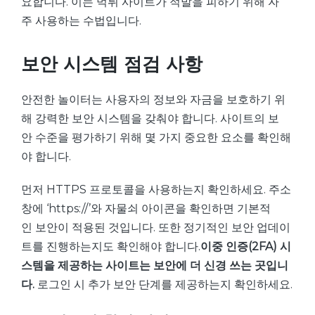
요합니다. 이는 먹튀 사이트가 적발을 피하기 위해 자
주 사용하는 수법입니다.
보안 시스템 점검 사항
안전한 놀이터는 사용자의 정보와 자금을 보호하기 위
해 강력한 보안 시스템을 갖춰야 합니다. 사이트의 보
안 수준을 평가하기 위해 몇 가지 중요한 요소를 확인해
야 합니다.
먼저 HTTPS 프로토콜을 사용하는지 확인하세요. 주소
창에 ‘https://’와 자물쇠 아이콘을 확인하면 기본적
인 보안이 적용된 것입니다. 또한 정기적인 보안 업데이
트를 진행하는지도 확인해야 합니다.
이중 인증(2FA) 시
스템을 제공하는 사이트는 보안에 더 신경 쓰는 곳입니
다.
로그인 시 추가 보안 단계를 제공하는지 확인하세요.