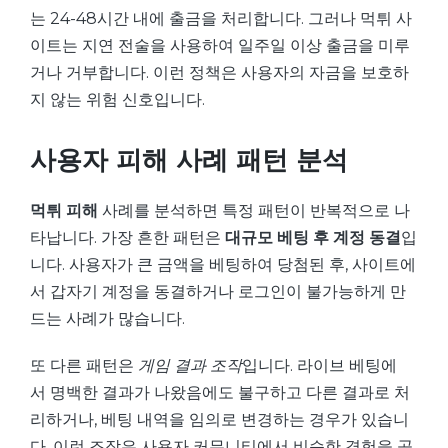
는 24-48시간 내에 출금을 처리합니다. 그러나 먹튀 사
이트는 지연 전술을 사용하여 일주일 이상 출금을 미루
거나 거부합니다. 이런 정책은 사용자의 자금을 보호하
지 않는 위험 신호입니다.
사용자 피해 사례 패턴 분석
먹튀 피해
사례를 분석하면 특정 패턴이 반복적으로 나
타납니다. 가장 흔한 패턴은
대규모 베팅 후 계정 동결
입
니다. 사용자가 큰 금액을 베팅하여 당첨된 후, 사이트에
서 갑자기 계정을 동결하거나 로그인이 불가능하게 만
드는 사례가 많습니다.
또 다른 패턴은
게임 결과 조작
입니다. 라이브 베팅에
서 명백한 결과가 나왔음에도 불구하고 다른 결과로 처
리하거나, 베팅 내역을 임의로 변경하는 경우가 있습니
다. 이런 조작은 사용자 커뮤니티에서 비슷한 경험을 공