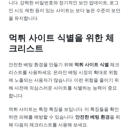
니다. 강력한 비밀번호와 정기적인 보안 업데이트, 로그
인 시도 제한 등이 있는 사이트는 보다 높은 수준의 보안
을 유지합니다.
먹튀 사이트 식별을 위한 체
크리스트
안전한 베팅 환경을 만들기 위해
먹튀 사이트 식별
체크
리스트를 사용하세요. 온라인 베팅 시장의 확대로 위험
에 노출되는 사용자가 많습니다. 이런 위험을 줄이기 위
해 사전에 의심스러운 사이트를 식별하는 능력이 중요
합니다.
먹튀 사이트는 특정 특징을 보입니다. 이 특징들을 확인
하면 피해를 예방할 수 있습니다.
안전한 베팅 환경
을 위
해 다음의 체크리스트를 사용해 보세요.