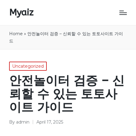
Myaiz
Home
»
안전놀이터 검증 – 신뢰할 수 있는 토토사이트 가이
드
Posted
Uncategorized
in
안전놀이터 검증 – 신
뢰할 수 있는 토토사
이트 가이드
By
admin
April 17, 2025
Posted
by