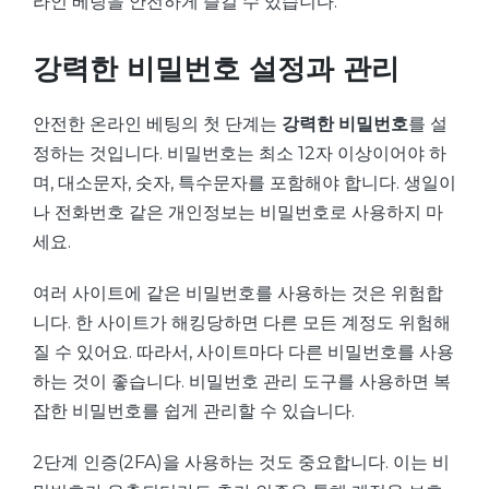
라인 베팅을 안전하게 즐길 수 있습니다.
강력한 비밀번호 설정과 관리
안전한 온라인 베팅의 첫 단계는
강력한 비밀번호
를 설
정하는 것입니다. 비밀번호는 최소 12자 이상이어야 하
며, 대소문자, 숫자, 특수문자를 포함해야 합니다. 생일이
나 전화번호 같은 개인정보는 비밀번호로 사용하지 마
세요.
여러 사이트에 같은 비밀번호를 사용하는 것은 위험합
니다. 한 사이트가 해킹당하면 다른 모든 계정도 위험해
질 수 있어요. 따라서, 사이트마다 다른 비밀번호를 사용
하는 것이 좋습니다. 비밀번호 관리 도구를 사용하면 복
잡한 비밀번호를 쉽게 관리할 수 있습니다.
2단계 인증(2FA)을 사용하는 것도 중요합니다. 이는 비