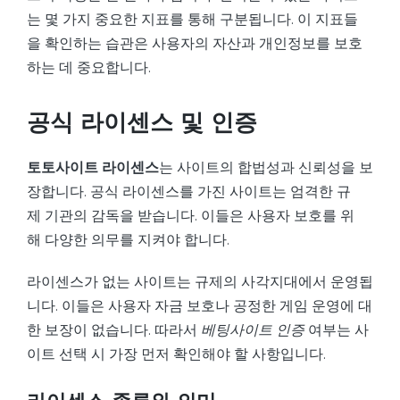
는 몇 가지 중요한 지표를 통해 구분됩니다. 이 지표들
을 확인하는 습관은 사용자의 자산과 개인정보를 보호
하는 데 중요합니다.
공식 라이센스 및 인증
토토사이트 라이센스
는 사이트의 합법성과 신뢰성을 보
장합니다. 공식 라이센스를 가진 사이트는 엄격한 규
제 기관의 감독을 받습니다. 이들은 사용자 보호를 위
해 다양한 의무를 지켜야 합니다.
라이센스가 없는 사이트는 규제의 사각지대에서 운영됩
니다. 이들은 사용자 자금 보호나 공정한 게임 운영에 대
한 보장이 없습니다. 따라서
베팅사이트 인증
여부는 사
이트 선택 시 가장 먼저 확인해야 할 사항입니다.