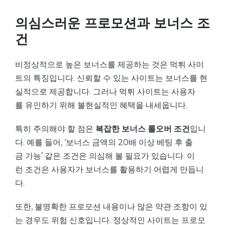
의심스러운 프로모션과 보너스 조
건
비정상적으로 높은 보너스를 제공하는 것은 먹튀 사이
트의 특징입니다. 신뢰할 수 있는 사이트는 보너스를 현
실적으로 제공합니다. 그러나 먹튀 사이트는 사용자
를 유인하기 위해 불현실적인 혜택을 내세웁니다.
특히 주의해야 할 점은
복잡한 보너스 롤오버 조건
입니
다. 예를 들어, ‘보너스 금액의 20배 이상 베팅 후 출
금 가능’ 같은 조건은 의심해 볼 필요가 있습니다. 이
런 조건은 사용자가 보너스를 활용하기 어렵게 만듭니
다.
또한, 불명확한 프로모션 내용이나 많은 약관 조항이 있
는 경우도 위험 신호입니다. 정상적인 사이트는 프로모