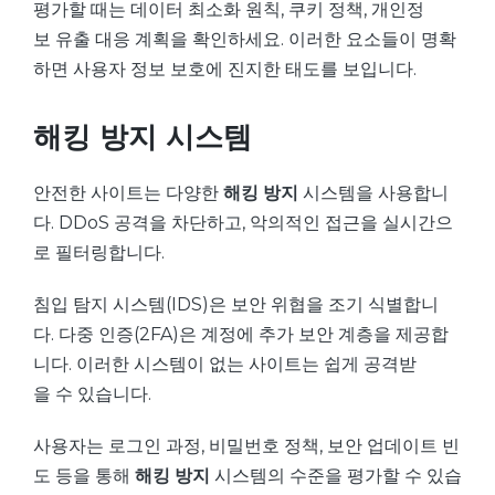
평가할 때는 데이터 최소화 원칙, 쿠키 정책, 개인정
보 유출 대응 계획을 확인하세요. 이러한 요소들이 명확
하면 사용자 정보 보호에 진지한 태도를 보입니다.
해킹 방지 시스템
안전한 사이트는 다양한
해킹 방지
시스템을 사용합니
다. DDoS 공격을 차단하고, 악의적인 접근을 실시간으
로 필터링합니다.
침입 탐지 시스템(IDS)은 보안 위협을 조기 식별합니
다. 다중 인증(2FA)은 계정에 추가 보안 계층을 제공합
니다. 이러한 시스템이 없는 사이트는 쉽게 공격받
을 수 있습니다.
사용자는 로그인 과정, 비밀번호 정책, 보안 업데이트 빈
도 등을 통해
해킹 방지
시스템의 수준을 평가할 수 있습