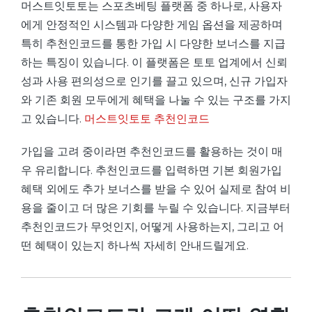
머스트잇토토는 스포츠베팅 플랫폼 중 하나로, 사용자
에게 안정적인 시스템과 다양한 게임 옵션을 제공하며
특히 추천인코드를 통한 가입 시 다양한 보너스를 지급
하는 특징이 있습니다. 이 플랫폼은 토토 업계에서 신뢰
성과 사용 편의성으로 인기를 끌고 있으며, 신규 가입자
와 기존 회원 모두에게 혜택을 나눌 수 있는 구조를 가지
고 있습니다.
머스트잇토토 추천인코드
가입을 고려 중이라면 추천인코드를 활용하는 것이 매
우 유리합니다. 추천인코드를 입력하면 기본 회원가입
혜택 외에도 추가 보너스를 받을 수 있어 실제로 참여 비
용을 줄이고 더 많은 기회를 누릴 수 있습니다. 지금부터
추천인코드가 무엇인지, 어떻게 사용하는지, 그리고 어
떤 혜택이 있는지 하나씩 자세히 안내드릴게요.