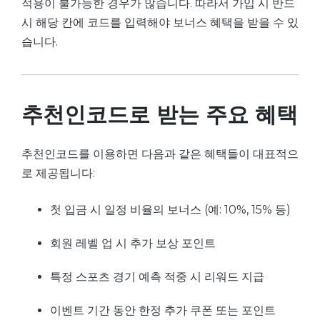
적용이 불가능한 경우가 많습니다. 따라서 가입 시 반드
시 해당 칸에 코드를 입력해야 보너스 혜택을 받을 수 있
습니다.
추천인코드로 받는 주요 혜택
추천인코드를 이용하면 다음과 같은 혜택들이 대표적으
로 제공됩니다:
첫 입금 시 일정 비율의 보너스 (예: 10%, 15% 등)
회원 레벨 업 시 추가 보상 포인트
특정 스포츠 경기 예측 적중 시 리워드 지급
이벤트 기간 동안 한정 추가 쿠폰 또는 포인트