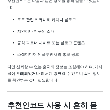
추천인코드는 다음과 같은 경로를 통해 얻을 수 있습니
다:
토토 관련 커뮤니티 카페나 블로그
지인이나 친구의 소개
공식 파트너 사이트 또는 블로그 콘텐츠
소셜미디어 인플루언서의 홍보 링크
다만 신뢰할 수 없는 출처의 정보는 조심해야 하며, 게시
물이 오래되었거나 폐쇄된 링크일 수 있으니 최신 정보
를 확인하는 것이 필요합니다.
추천인코드 사용 시 흔히 묻