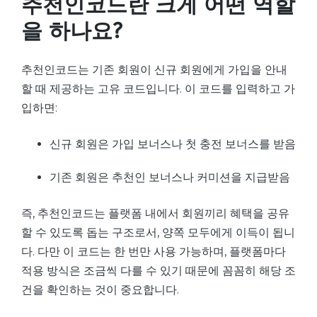
추천인코드란 크게 어떤 역할
을 하나요?
추천인코드는 기존 회원이 신규 회원에게 가입을 안내
할 때 제공하는 고유 코드입니다. 이 코드를 입력하고 가
입하면:
신규 회원은 가입 보너스나 첫 충전 보너스를 받음
기존 회원은 추천인 보너스나 커미션을 지급받음
즉, 추천인코드는 플랫폼 내에서 회원끼리 혜택을 공유
할 수 있도록 돕는 구조로서, 양쪽 모두에게 이득이 됩니
다. 다만 이 코드는 한 번만 사용 가능하며, 플랫폼마다
적용 방식은 조금씩 다를 수 있기 때문에 꼼꼼히 해당 조
건을 확인하는 것이 중요합니다.