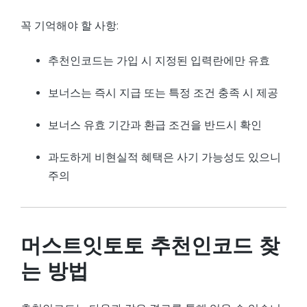
꼭 기억해야 할 사항:
추천인코드는 가입 시 지정된 입력란에만 유효
보너스는 즉시 지급 또는 특정 조건 충족 시 제공
보너스 유효 기간과 환급 조건을 반드시 확인
과도하게 비현실적 혜택은 사기 가능성도 있으니
주의
머스트잇토토 추천인코드 찾
는 방법