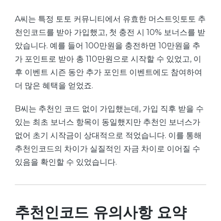
A씨는 특정 토토 커뮤니티에서 유효한 머스트잇토토 추
천인코드를 받아 가입했고, 첫 충전 시 10% 보너스를 받
았습니다. 예를 들어 100만원을 충전하면 10만원을 추
가 포인트로 받아 총 110만원으로 시작할 수 있었고, 이
후 이벤트 시즌 동안 추가 포인트 이벤트에도 참여하여
더 많은 혜택을 얻었죠.
B씨는 추천인 코드 없이 가입했는데, 가입 직후 받을 수
있는 최초 보너스 항목이 동일했지만 추천인 보너스가
없어 초기 시작금이 상대적으로 적었습니다. 이를 통해
추천인코드의 차이가 실질적인 자금 차이로 이어질 수
있음을 확인할 수 있었습니다.
추천인코드 유의사항 요약