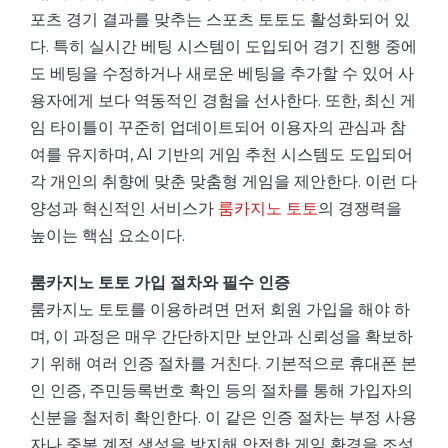
포츠 경기 결과를 맞추는 스포츠 토토도 활성화되어 있
다. 특히 실시간 베팅 시스템이 도입되어 경기 진행 중에
도 베팅을 수정하거나 새로운 베팅을 추가할 수 있어 사
용자에게 보다 역동적인 경험을 선사한다. 또한, 최신 게
임 타이틀이 꾸준히 업데이트되어 이용자의 관심과 참
여를 유지하며, AI 기반의 게임 추천 시스템도 도입되어
각 개인의 취향에 맞춘 맞춤형 게임을 제안한다. 이런 다
양성과 혁신적인 서비스가
룸카지노 토토
의 경쟁력을
높이는 핵심 요소이다.
룸카지노 토토 가입 절차와 필수 인증
룸카지노 토토를 이용하려면 먼저 회원 가입을 해야 하
며, 이 과정은 매우 간단하지만 보안과 신뢰성을 확보하
기 위해 여러 인증 절차를 거친다. 기본적으로 휴대폰 본
인 인증, 주민등록번호 확인 등의 절차를 통해 가입자의
신분을 철저히 확인한다. 이 같은 인증 절차는 부정 사용
자나 중복 계정 생성을 방지해 안전한 게임 환경을 조성