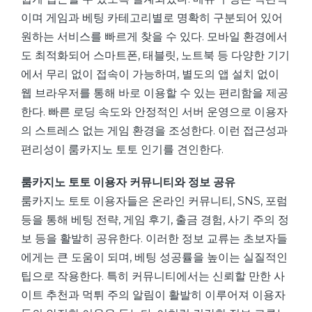
이며 게임과 베팅 카테고리별로 명확히 구분되어 있어
원하는 서비스를 빠르게 찾을 수 있다. 모바일 환경에서
도 최적화되어 스마트폰, 태블릿, 노트북 등 다양한 기기
에서 무리 없이 접속이 가능하며, 별도의 앱 설치 없이
웹 브라우저를 통해 바로 이용할 수 있는 편리함을 제공
한다. 빠른 로딩 속도와 안정적인 서버 운영으로 이용자
의 스트레스 없는 게임 환경을 조성한다. 이런 접근성과
편리성이 룸카지노 토토 인기를 견인한다.
룸카지노 토토 이용자 커뮤니티와 정보 공유
룸카지노 토토 이용자들은 온라인 커뮤니티, SNS, 포럼
등을 통해 베팅 전략, 게임 후기, 출금 경험, 사기 주의 정
보 등을 활발히 공유한다. 이러한 정보 교류는 초보자들
에게는 큰 도움이 되며, 베팅 성공률을 높이는 실질적인
팁으로 작용한다. 특히 커뮤니티에서는 신뢰할 만한 사
이트 추천과 먹튀 주의 알림이 활발히 이루어져 이용자