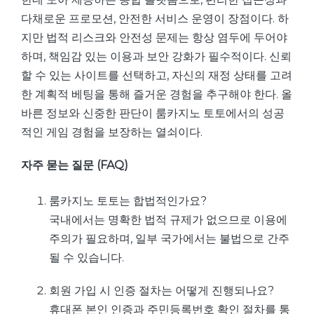
다채로운 프로모션, 안전한 서비스 운영이 장점이다. 하
지만 법적 리스크와 안전성 문제는 항상 염두에 두어야
하며, 책임감 있는 이용과 보안 강화가 필수적이다. 신뢰
할 수 있는 사이트를 선택하고, 자신의 재정 상태를 고려
한 계획적 베팅을 통해 즐거운 경험을 추구해야 한다. 올
바른 정보와 신중한 판단이 룸카지노 토토에서의 성공
적인 게임 경험을 보장하는 열쇠이다.
자주 묻는 질문 (FAQ)
룸카지노 토토는 합법적인가요?
국내에서는 명확한 법적 규제가 없으므로 이용에
주의가 필요하며, 일부 국가에서는 불법으로 간주
될 수 있습니다.
회원 가입 시 인증 절차는 어떻게 진행되나요?
휴대폰 본인 인증과 주민등록번호 확인 절차를 통