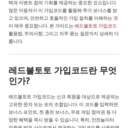
택과 이벤트 참여 기회를 제공하는 중요한 요소입니다.
많은 이용자가 이 가입코드를 활용해 추가 보너스를 받
고 있으며, 안전하고 효율적인 가입 절차를 이해하는 것
이 매우 중요합니다. 본 가이드는
레드불토토 가입코드
활용법, 주의사항, 그리고 자주 묻는 질문까지 상세히 다
룹니다.
레드불토토 가입코드란 무엇
인가?
레드불토토 가입코드는 신규 회원을 대상으로 제공되는
고유한 문자 또는 숫자 조합입니다. 이 코드를 입력하면
보너스 포인트, 첫 충전 보너스, 무료 게임 참여권 등 다
양한 혜택을 즉시 받을 수 있습니다. 특히, 안전놀이터
인증을 받은 사이트에서 제공하는 가입코드를 사용하면