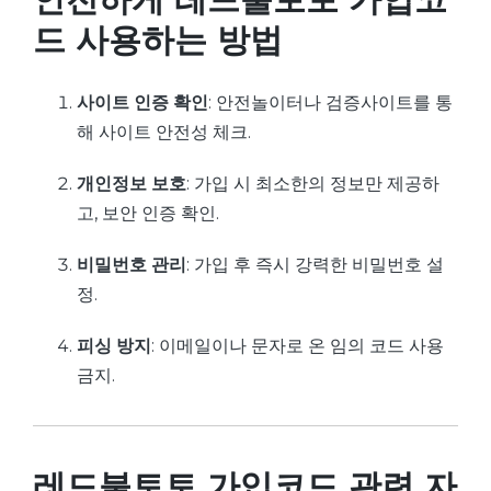
드 사용하는 방법
사이트 인증 확인
: 안전놀이터나 검증사이트를 통
해 사이트 안전성 체크.
개인정보 보호
: 가입 시 최소한의 정보만 제공하
고, 보안 인증 확인.
비밀번호 관리
: 가입 후 즉시 강력한 비밀번호 설
정.
피싱 방지
: 이메일이나 문자로 온 임의 코드 사용
금지.
레드불토토 가입코드 관련 자