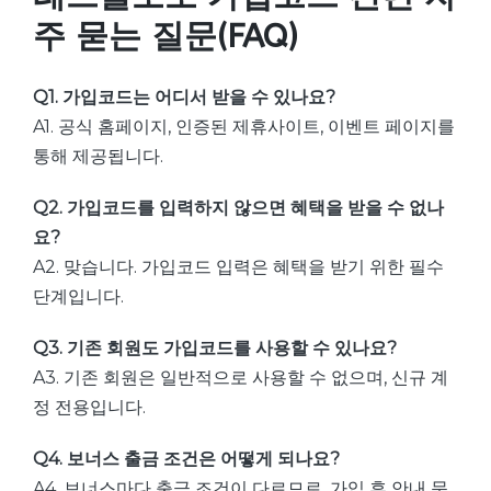
주 묻는 질문(FAQ)
Q1. 가입코드는 어디서 받을 수 있나요?
A1. 공식 홈페이지, 인증된 제휴사이트, 이벤트 페이지를
통해 제공됩니다.
Q2. 가입코드를 입력하지 않으면 혜택을 받을 수 없나
요?
A2. 맞습니다. 가입코드 입력은 혜택을 받기 위한 필수
단계입니다.
Q3. 기존 회원도 가입코드를 사용할 수 있나요?
A3. 기존 회원은 일반적으로 사용할 수 없으며, 신규 계
정 전용입니다.
Q4. 보너스 출금 조건은 어떻게 되나요?
A4. 보너스마다 출금 조건이 다르므로, 가입 후 안내 문