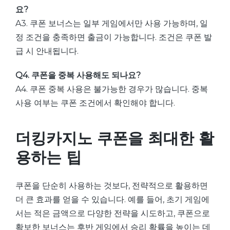
요?
A3. 쿠폰 보너스는 일부 게임에서만 사용 가능하며, 일
정 조건을 충족하면 출금이 가능합니다. 조건은 쿠폰 발
급 시 안내됩니다.
Q4. 쿠폰을 중복 사용해도 되나요?
A4. 쿠폰 중복 사용은 불가능한 경우가 많습니다. 중복
사용 여부는 쿠폰 조건에서 확인해야 합니다.
더킹카지노 쿠폰을 최대한 활
용하는 팁
쿠폰을 단순히 사용하는 것보다, 전략적으로 활용하면
더 큰 효과를 얻을 수 있습니다. 예를 들어, 초기 게임에
서는 적은 금액으로 다양한 전략을 시도하고, 쿠폰으로
확보한 보너스는 후반 게임에서 승리 확률을 높이는 데