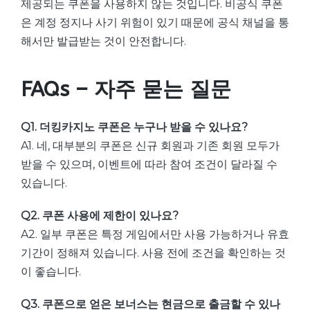
제공되는 쿠폰을 사용하지 않는 것입니다. 비공식 쿠폰
은 계정 정지나 사기 위험이 있기 때문에 공식 채널을 통
해서만 발급받는 것이 안전합니다.
FAQs – 자주 묻는 질문
Q1. 더킹카지노 쿠폰은 누구나 받을 수 있나요?
A1. 네, 대부분의 쿠폰은 신규 회원과 기존 회원 모두가
받을 수 있으며, 이벤트에 따라 참여 조건이 달라질 수
있습니다.
Q2. 쿠폰 사용에 제한이 있나요?
A2. 일부 쿠폰은 특정 게임에서만 사용 가능하거나 유효
기간이 정해져 있습니다. 사용 전에 조건을 확인하는 것
이 좋습니다.
Q3. 쿠폰으로 얻은 보너스는 현금으로 출금할 수 있나