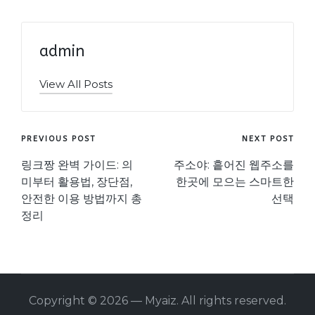
admin
View All Posts
Post
PREVIOUS POST
NEXT POST
navigation
링크짱 완벽 가이드: 의
주소야: 흩어진 웹주소를
미부터 활용법, 장단점,
한곳에 모으는 스마트한
안전한 이용 방법까지 총
선택
정리
Copyright © 2026 — Myaiz. All rights reserved.