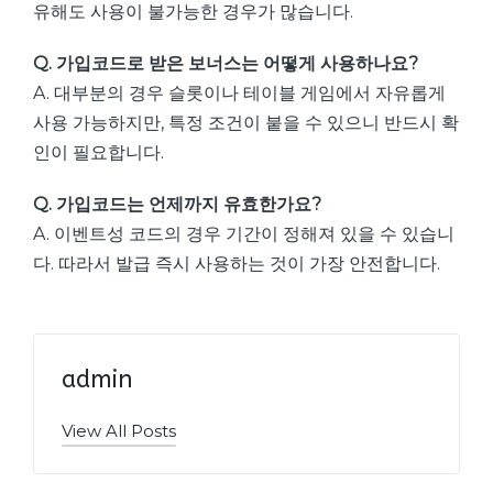
유해도 사용이 불가능한 경우가 많습니다.
Q. 가입코드로 받은 보너스는 어떻게 사용하나요?
A. 대부분의 경우 슬롯이나 테이블 게임에서 자유롭게
사용 가능하지만, 특정 조건이 붙을 수 있으니 반드시 확
인이 필요합니다.
Q. 가입코드는 언제까지 유효한가요?
A. 이벤트성 코드의 경우 기간이 정해져 있을 수 있습니
다. 따라서 발급 즉시 사용하는 것이 가장 안전합니다.
admin
View All Posts