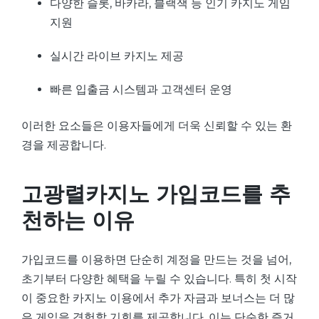
다양한 슬롯, 바카라, 블랙잭 등 인기 카지노 게임
지원
실시간 라이브 카지노 제공
빠른 입출금 시스템과 고객센터 운영
이러한 요소들은 이용자들에게 더욱 신뢰할 수 있는 환
경을 제공합니다.
고광렬카지노 가입코드를 추
천하는 이유
가입코드를 이용하면 단순히 계정을 만드는 것을 넘어,
초기부터 다양한 혜택을 누릴 수 있습니다. 특히 첫 시작
이 중요한 카지노 이용에서 추가 자금과 보너스는 더 많
은 게임을 경험할 기회를 제공합니다. 이는 단순한 즐거