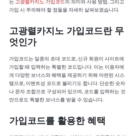
는
고광렬카지노 가입코드
의 의미와 사용 방법, 그리고
가입 시 주의해야 할 점들을 자세히 살펴보겠습니다.
고광렬카지노 가입코드란 무
엇인가
가입코드는 일종의 초대 코드로, 신규 회원이 사이트에
가입할 때 입력하는 특별한 코드입니다. 이는 이용자에
게 다양한 보너스와 혜택을 제공하기 위해 마련된 시스
템으로, 이벤트성 코드로 불리기도 합니다. 단순한 숫자
나 문자 조합으로 구성되어 있으며, 코드를 입력하는 것
만으로도 특별한 보너스를 받을 수 있습니다.
가입코드를 활용한 혜택